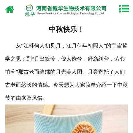
网站首页
关于鲲华
中秋快乐！
产品中心
从“江畔何人初见月，江月何年初照人”的宇宙哲
厂容厂貌
学之思；到“月出皎兮，佼人僚兮，舒窈纠兮，劳心
资质荣誉
悄兮”那古老而缠绵的月光美人图。月亮寄托了人们
新闻中心
古老而悠长的情感。今天想为大家简单介绍一下中秋
节的由来及风俗。
油脂设备
联系我们
淘宝店铺