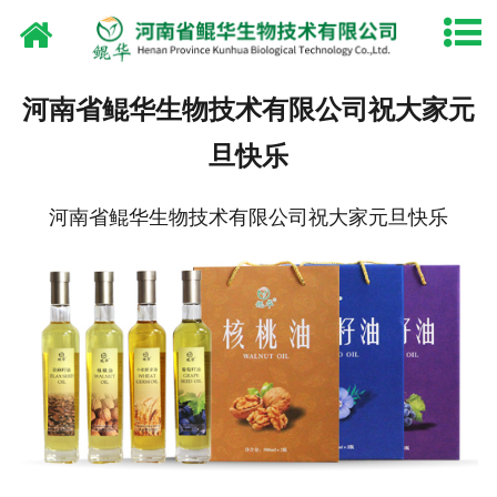
网站首页
关于鲲华
河南省鲲华生物技术有限公司祝大家元
产品中心
旦快乐
厂容厂貌
河南省鲲华生物技术有限公司祝大家元旦快乐
资质荣誉
新闻中心
油脂设备
联系我们
淘宝店铺