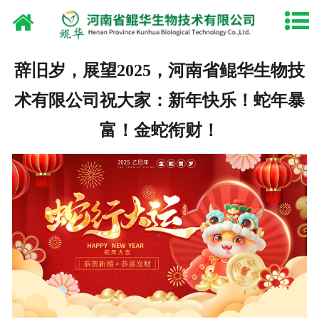
网站首页
关于鲲华
辞旧岁，展望2025，河南省鲲华生物技
产品中心
术有限公司祝大家：新年快乐！蛇年暴
厂容厂貌
富！金蛇衔财！
资质荣誉
新闻中心
油脂设备
联系我们
淘宝店铺