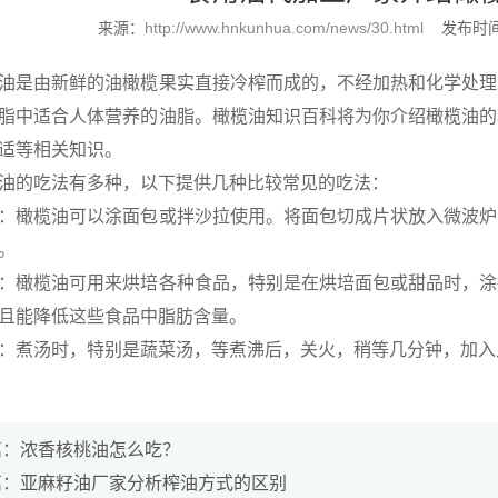
来源：
http://www.hnkunhua.com/news/30.html
发布时间：
是由新鲜的油橄榄果实直接冷榨而成的，不经加热和化学处理
脂中适合人体营养的油脂。橄榄油知识百科将为你介绍橄榄油的
适等相关知识。
的吃法有多种，以下提供几种比较常见的吃法：
橄榄油可以涂面包或拌沙拉使用。将面包切成片状放入微波炉
。
橄榄油可用来烘培各种食品，特别是在烘培面包或甜品时，涂
且能降低这些食品中脂肪含量。
煮汤时，特别是蔬菜汤，等煮沸后，关火，稍等几分钟，加入
篇：
浓香核桃油怎么吃？
篇：
亚麻籽油厂家分析榨油方式的区别