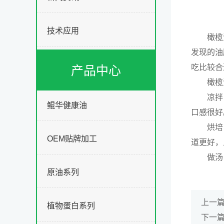
技术应用
橄榄油
发现的油
吃比较合
产品中心
橄榄油
凉拌：
鲲华健康油
口感很好
烘培：
OEM贴牌加工
道更好，
做汤：
原油系列
上一
植物蛋白系列
下一